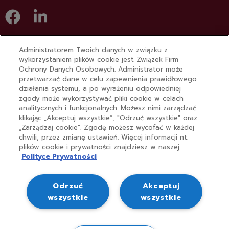
Związek Firm Ochrony Danych Osobowych
Administratorem Twoich danych w związku z
ul. Hoża 86/410
wykorzystaniem plików cookie jest Związek Firm
00-682 Warszawa
Ochrony Danych Osobowych. Administrator może
przetwarzać dane w celu zapewnienia prawidłowego
działania systemu, a po wyrażeniu odpowiedniej
Związek Firm Ochrony Danych Osobowych,
zgody może wykorzystywać pliki cookie w celach
zarejestrowany w Rejestrze Stowarzyszeń, Innych
analitycznych i funkcjonalnych. Możesz nimi zarządzać
Organizacji Społecznych i Zawodowych, Fundacji oraz
klikając „Akceptuj wszystkie”, "Odrzuć wszystkie" oraz
Samodzielnych Publicznych Zakładów Opieki
„Zarządzaj cookie”. Zgodę możesz wycofać w każdej
chwili, przez zmianę ustawień. Więcej informacji nt.
Zdrowotnej Krajowego Rejestru Sądowego przez Sąd
plików cookie i prywatności znajdziesz w naszej
Rejonowy dla m. st. Warszawy w Warszawie, XII
Polityce Prywatności
Wydział Gospodarczy Krajowego Rejestru Sądowego
pod numerem KRS, 0000752344, REGON: 381540557,
Odrzuć
Akceptuj
NIP: 7010875519.
wszystkie
wszystkie
Polityka prywatności